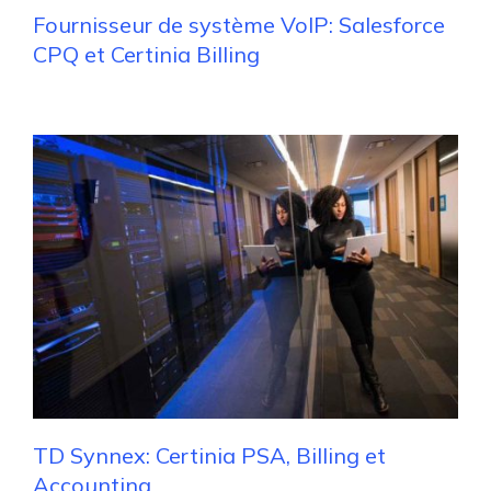
Fournisseur de système VoIP: Salesforce
CPQ et Certinia Billing
TD Synnex: Certinia PSA, Billing et
Accounting