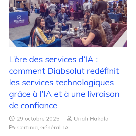
L’ère des services d’IA :
comment Diabsolut redéfinit
les services technologiques
grâce à l’IA et à une livraison
de confiance
29 octobre 2025
Uriah Hakala
Certinia
,
Général
,
IA