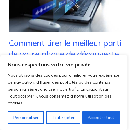
Comment tirer le meilleur parti
de votre phase de découverte
et de conception
Nous respectons votre vie privée.
Nous utilisons des cookies pour améliorer votre expérience
13 septembre 2025
de navigation, diffuser des publicités ou des contenus
Field Service Team
personnalisés et analyser notre trafic. En cliquant sur «
Général
,
Projet et mise en oeuvre
,
Tout accepter », vous consentez à notre utilisation des
Services mobiles
cookies.
Comment tirer le meilleur parti de votre
Personnaliser
Tout rejeter
Accepter tout
phase de découverte et de conception