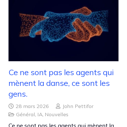
Ce ne sont pas les agents qui
mènent la danse, ce sont les
gens.
28 mars 2026
John Pettifor
Général
,
IA
,
Nouvelles
Ce ne sont pas les agents qui mènent la