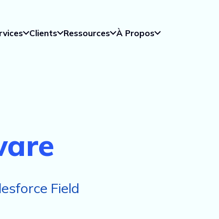
rvices
Clients
Ressources
À Propos
ware
esforce Field