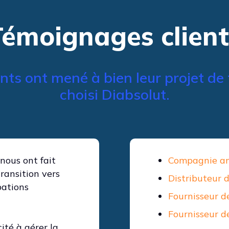
Témoignages client
s ont mené à bien leur projet de t
choisi Diabsolut.
nous ont fait
Compagnie amé
ransition vers
Distributeur 
bations
Fournisseur d
Fournisseur d
té à gérer la