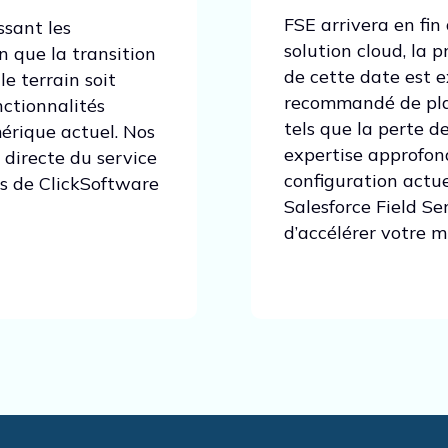
FSE arrivera en fin
ssant les
solution cloud, la 
n que la transition
de cette date est e
le terrain soit
recommandé de plani
nctionnalités
tels que la perte d
érique actuel. Nos
expertise approfon
directe du service
configuration actue
ts de ClickSoftware
Salesforce Field Se
d’accélérer votre mi