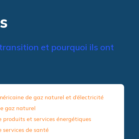
s
ransition et pourquoi ils ont
ricaine de gaz naturel et d’électricité
de gaz naturel
e produits et services énergétiques
e services de santé