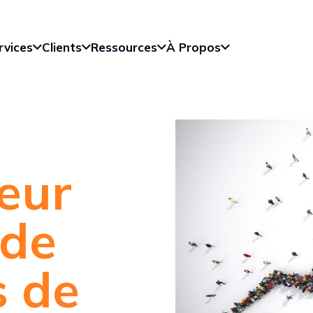
rvices
Clients
Ressources
À Propos
eur
 de
s de