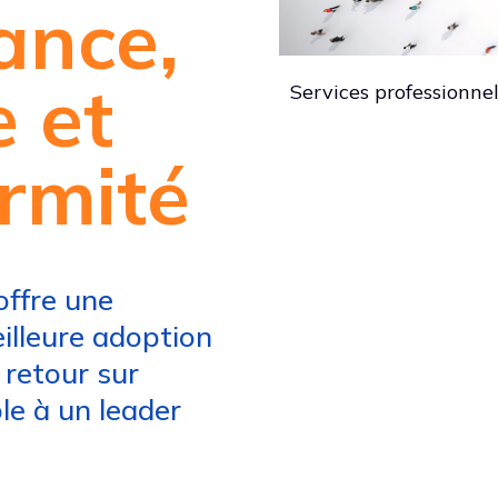
ance,
e et
Services professionnel
rmité
offre une
eilleure adoption
n retour sur
e à un leader