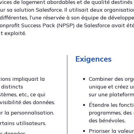
rvices de logement abordables et de qualité destin
ur sa solution Salesforce. Il utilisait deux organisati
ns différentes, l’une réservée à son équipe de dévelop
nprofit Success Pack (NPSP) de Salesforce avait ét
t exploité.
Exigences
ions impliquait la
Combiner des orga
distincts
unique et créez u
tèmes, etc., ce qui
sur une plateform
visibilité des données.
Étendre les foncti
r la personnalisation.
programmes, des r
des bénévoles.
tains utilisateurs.
Prioriser la valeur
es données.