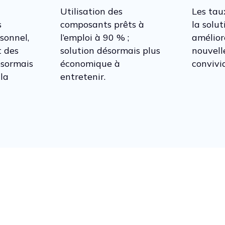
Utilisation des
Les tau
s
composants prêts à
la solut
sonnel,
l’emploi à 90 % ;
amélior
t des
solution désormais plus
nouvell
ésormais
économique à
convivia
la
entretenir.