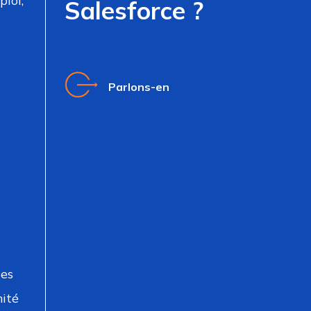
loi,
Salesforce ?
Parlons-en
les
mité