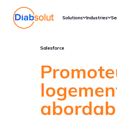
Solutions
Industries
Se
Salesforce
Promote
logemen
abordab