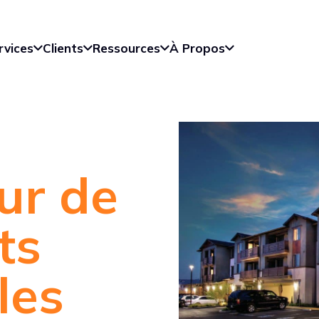
rvices
Clients
Ressources
À Propos
ur de
ts
les