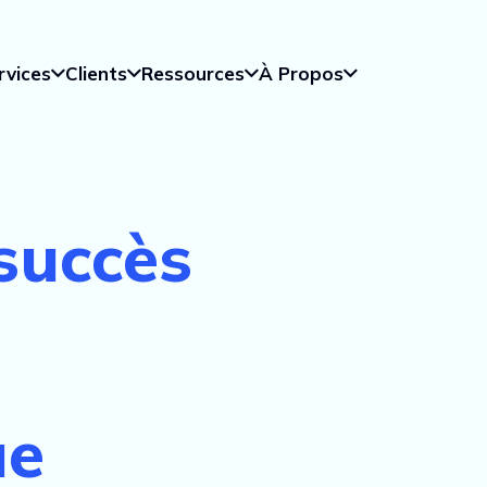
rvices
Clients
Ressources
À Propos
succès
ue