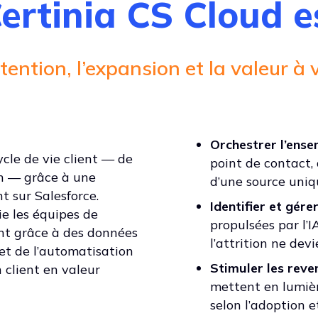
ertinia CS Cloud es
tention, l’expansion et la valeur à v
Orchestrer l’ense
ycle de vie client — de
point de contact,
on — grâce à une
d’une source uniq
t sur Salesforce.
Identifier et gére
ie les équipes de
propulsées par l’
ient grâce à des données
l’attrition ne dev
 et de l’automatisation
Stimuler les reve
 client en valeur
mettent en lumièr
selon l’adoption 