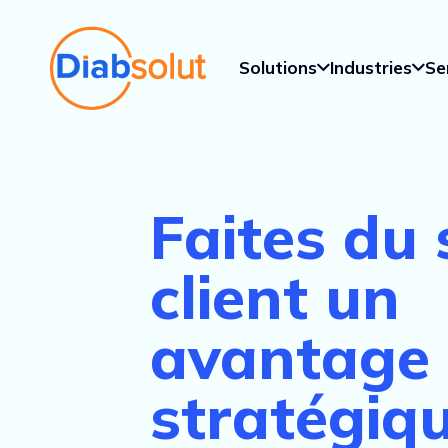
Solutions
Industries
Se
Faites du 
client un
avantage
stratégiq