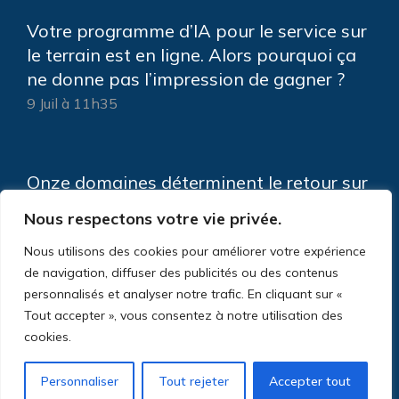
Votre programme d’IA pour le service sur
le terrain est en ligne. Alors pourquoi ça
ne donne pas l’impression de gagner ?
9 Juil à 11h35
Onze domaines déterminent le retour sur
investissement de votre IA de service sur
Nous respectons votre vie privée.
le terrain
Nous utilisons des cookies pour améliorer votre expérience
5 Juin à 9h11
de navigation, diffuser des publicités ou des contenus
personnalisés et analyser notre trafic. En cliquant sur «
Tout accepter », vous consentez à notre utilisation des
cookies.
Personnaliser
Tout rejeter
Accepter tout