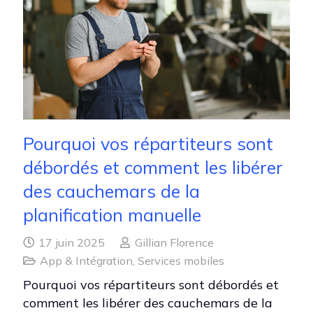
Pourquoi vos répartiteurs sont
débordés et comment les libérer
des cauchemars de la
planification manuelle
17 juin 2025
Gillian Florence
App & Intégration
,
Services mobiles
Pourquoi vos répartiteurs sont débordés et
comment les libérer des cauchemars de la