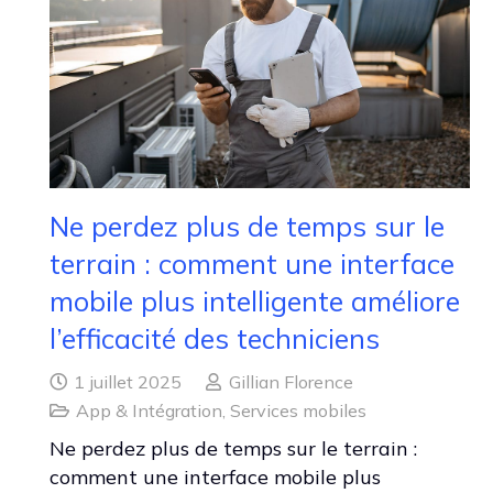
Ne perdez plus de temps sur le
terrain : comment une interface
mobile plus intelligente améliore
l’efficacité des techniciens
1 juillet 2025
Gillian Florence
App & Intégration
,
Services mobiles
Ne perdez plus de temps sur le terrain :
comment une interface mobile plus