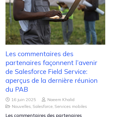
Les commentaires des
partenaires façonnent l’avenir
de Salesforce Field Service:
aperçus de la dernière réunion
du PAB
16 juin 2025
Naeem Khalid
Nouvelles
,
Salesforce
,
Services mobiles
Les commentaires des partenaires