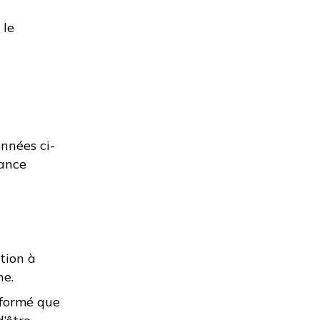
 le
onnées ci-
lance
tion à
he.
nformé que