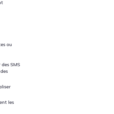
nt
tes ou
er des SMS
 des
liser
ent les