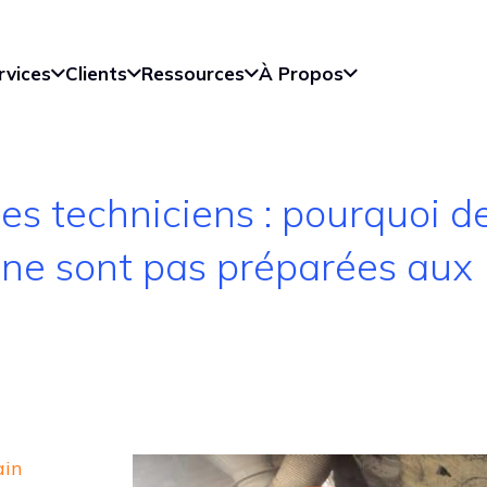
rvices
Clients
Ressources
À Propos
es techniciens : pourquoi d
ne sont pas préparées aux
ain