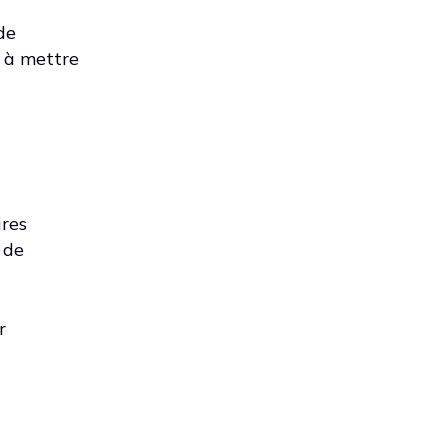
de
t à mettre
ures
 de
r