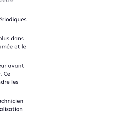
’être
ériodiques
plus dans
rimée et le
teur avant
. Ce
ndre les
echnicien
alisation