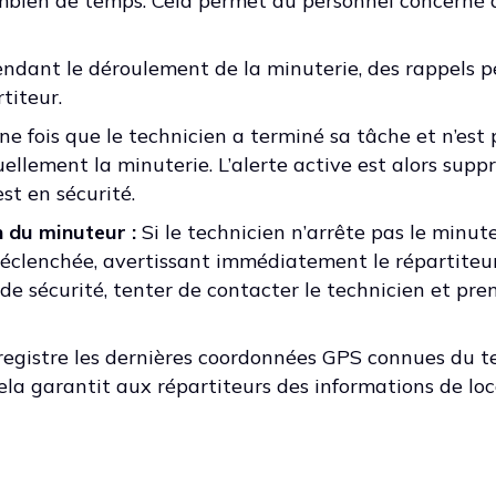
ombien de temps. Cela permet au personnel concerné d
ndant le déroulement de la minuterie, des rappels p
titeur.
e fois que le technicien a terminé sa tâche et n’est 
ellement la minuterie. L’alerte active est alors supp
st en sécurité.
 du minuteur :
Si le technicien n’arrête pas le minu
 déclenchée, avertissant immédiatement le répartiteur
de sécurité, tenter de contacter le technicien et pre
egistre les dernières coordonnées GPS connues du t
la garantit aux répartiteurs des informations de loc