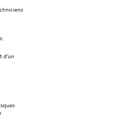
echniciens
e,
t d’un
isques
e