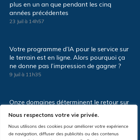
plus en un an que pendant les cinq
années précédentes
23 Juil à 14h57
Votre programme d’IA pour le service sur
le terrain est en ligne. Alors pourquoi ça
ne donne pas l’impression de gagner ?
9 Juil à 11h35
Onze domaines déterminent le retour sur
investissement de votre IA de service sur
Nous respectons votre vie privée.
le terrain
Nous utilisons des cookies pour améliorer votre expérience
5 Juin à 9h11
de navigation, diffuser des publicités ou des contenus