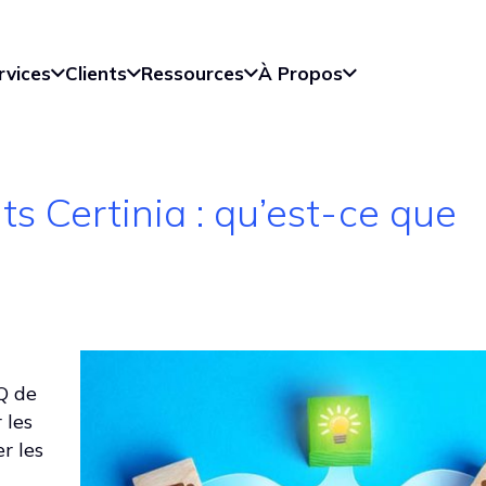
rvices
Clients
Ressources
À Propos
its Certinia : qu’est-ce que
Q de
 les
r les