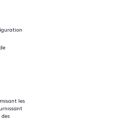
iguration
 de
imisant les
ournissant
t des