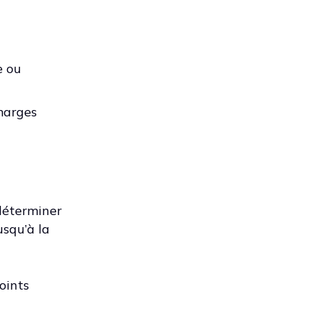
e ou
marges
 déterminer
usqu’à la
oints