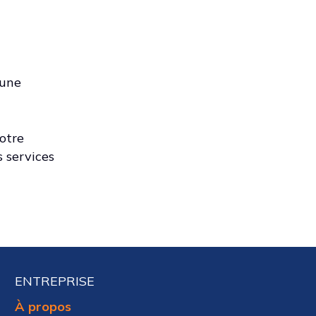
 une
otre
s services
ENTREPRISE
À propos