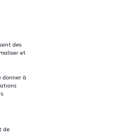
ssent des
maliser et
e donner à
mations
rs
t de