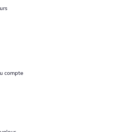
urs
 du compte
valeur