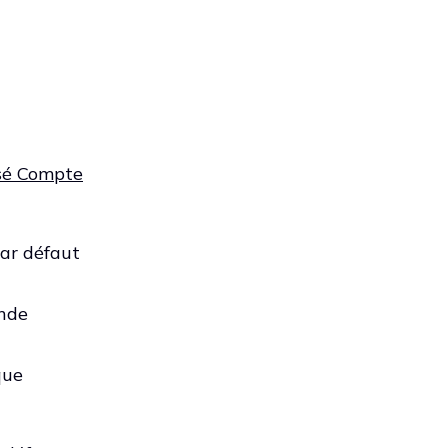
sé Compte
par défaut
ande
que