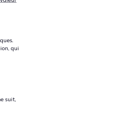
iques.
ion, qui
 suit,