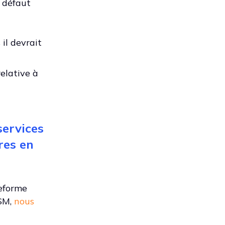
 défaut
il devrait
elative à
services
res en
teforme
GSM,
nous