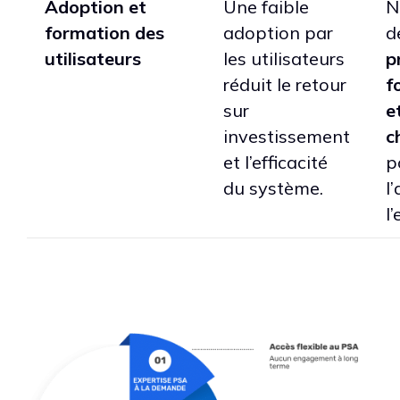
Adoption et
Une faible
N
formation des
adoption par
d
utilisateurs
les utilisateurs
p
réduit le retour
f
sur
e
investissement
c
et l’efficacité
p
du système.
l
l’