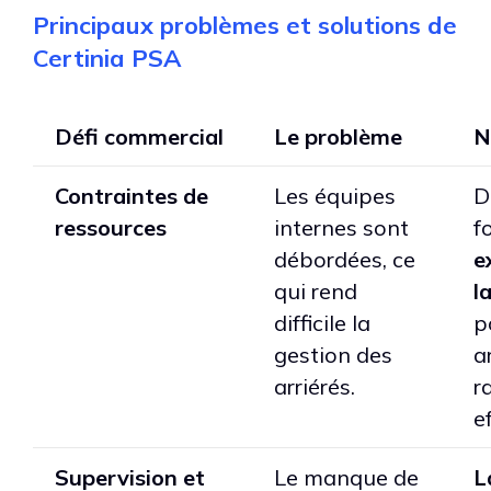
Principaux problèmes et solutions de
Certinia PSA
Défi commercial
Le problème
N
Contraintes de
Les équipes
D
ressources
internes sont
f
débordées, ce
e
qui rend
l
difficile la
p
gestion des
a
arriérés.
r
e
Supervision et
Le manque de
L