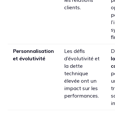
clients.
o
p
l
s
f
Personnalisation
Les défis
D
et évolutivité
d’évolutivité et
l
la dette
c
technique
p
élevée ont un
u
impact sur les
t
performances.
s
in