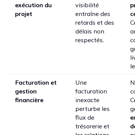
exécution du
visibilité
p
projet
entraîne des
c
retards et des
C
délais non
a
respectés.
c
g
l
l
Facturation et
Une
N
gestion
facturation
c
financière
inexacte
C
perturbe les
g
flux de
e
trésorerie et
d
les relations
p