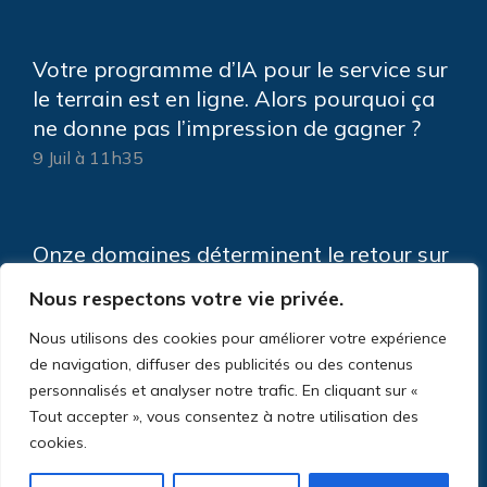
Votre programme d’IA pour le service sur
le terrain est en ligne. Alors pourquoi ça
ne donne pas l’impression de gagner ?
9 Juil à 11h35
Onze domaines déterminent le retour sur
investissement de votre IA de service sur
Nous respectons votre vie privée.
le terrain
Nous utilisons des cookies pour améliorer votre expérience
5 Juin à 9h11
de navigation, diffuser des publicités ou des contenus
personnalisés et analyser notre trafic. En cliquant sur «
Tout accepter », vous consentez à notre utilisation des
cookies.