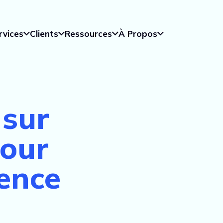
rvices
Clients
Ressources
À Propos
 sur
pour
ence