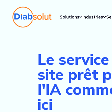
Solutions
Industries
Se
Le service
site prêt 
l'IA comm
ici