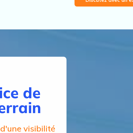
s
ice de
errain
'une visibilité