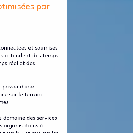
ptimisées par
 connectées et soumises
ents attendent des temps
mps réel et des
t passer d’une
ce sur le terrain
mes.
le domaine des services
es organisations à