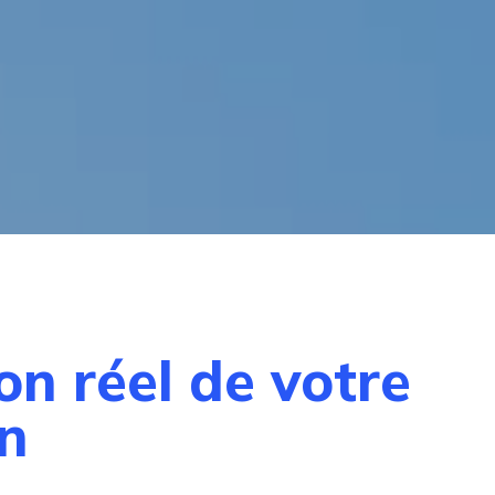
n réel de votre
in