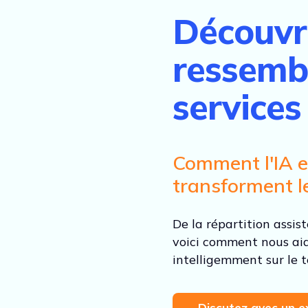
Découvr
ressembl
services 
Comment l'IA et
transforment le
De la répartition assis
voici comment nous aido
intelligemment sur le t
Discutez avec un ex