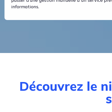
passer d’une gestion manuelle à un service prêt 
informations.
Découvrez le n
s